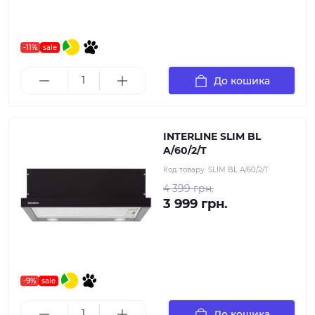
-11%
sale
До кошика
INTERLINE SLIM BL
A/60/2/T
Код товару:
SLIM BL A/60/2/T
4 399 грн.
3 999 грн.
-9%
sale
До кошика