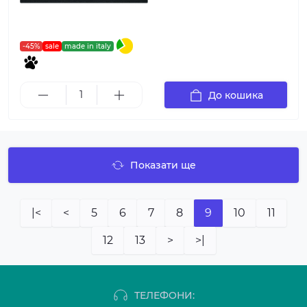
-45%
sale
made in italy
До кошика
Показати ще
|<
<
5
6
7
8
9
10
11
12
13
>
>|
ТЕЛЕФОНИ: