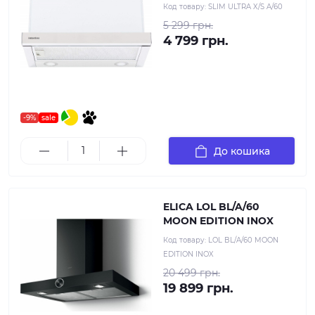
Код товару:
SLIM ULTRA X/S A/60
5 299 грн.
4 799 грн.
-9%
sale
До кошика
ELICA LOL BL/A/60
MOON EDITION INOX
Код товару:
LOL BL/A/60 MOON
EDITION INOX
20 499 грн.
19 899 грн.