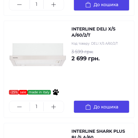
До кошика
INTERLINE DELI X/S
A/60/2/T
Код товару:
DELI X/S A/60/2/T
3 599 грн.
2 699 грн.
-25%
sale
made in italy
До кошика
INTERLINE SHARK PLUS
BL/S A/60