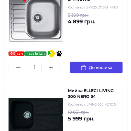
Код товару:
SKY125 DX SATINATO
5 399 грн.
4 899 грн.
-9%
sale
made in italy
До кошика
Мийка ELLECI LIVING
300 NERO 54
Код товару:
LIVING 300 NERO 54
10 851 грн.
5 999 грн.