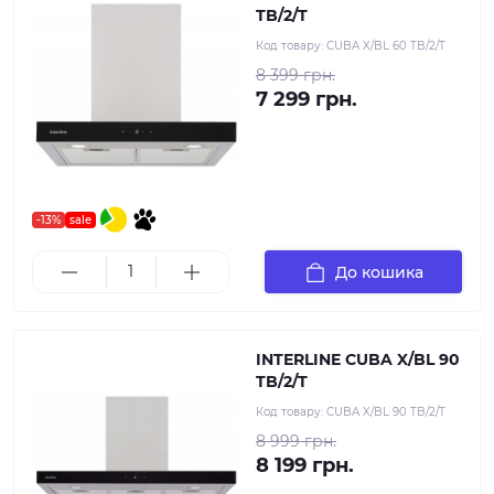
TB/2/T
Код товару:
CUBA X/BL 60 TB/2/T
8 399 грн.
7 299 грн.
-13%
sale
До кошика
INTERLINE CUBA X/BL 90
TB/2/T
Код товару:
CUBA X/BL 90 TB/2/T
8 999 грн.
8 199 грн.