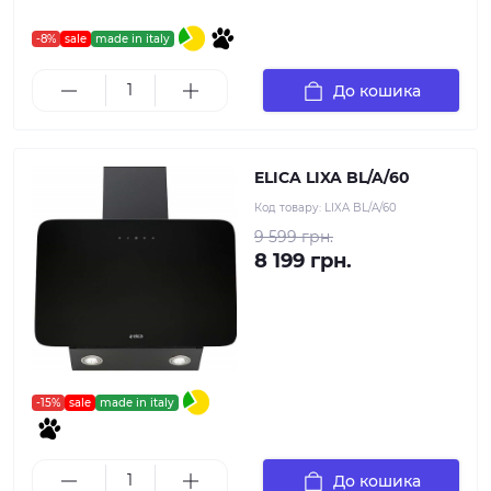
-8%
sale
made in italy
До кошика
ELICA LIXA BL/A/60
Код товару:
LIXA BL/A/60
9 599 грн.
8 199 грн.
-15%
sale
made in italy
До кошика