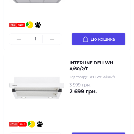
-9%
sale
До кошика
INTERLINE DELI WH
A/60/2/T
Код товару:
DELI WH A/60/2/T
3 599 грн.
2 699 грн.
-25%
sale