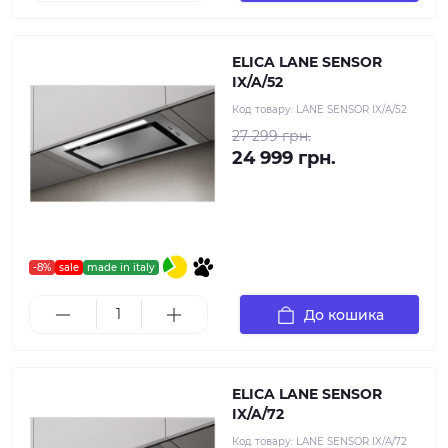
ELICA LANE SENSOR
IX/A/52
Код товару:
LANE SENSOR IX/A/52
27 299 грн.
24 999 грн.
-8%
sale
made in italy
До кошика
ELICA LANE SENSOR
IX/A/72
Код товару:
LANE SENSOR IX/A/72