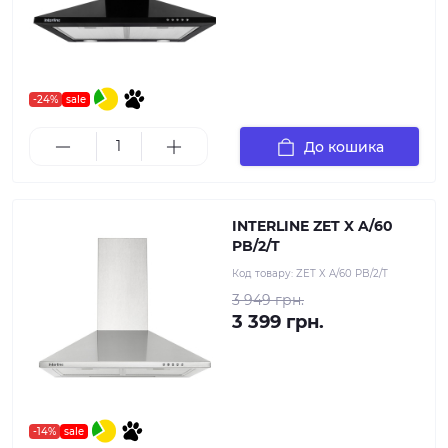
-24%
sale
До кошика
INTERLINE ZET X A/60
PB/2/T
Код товару:
ZET X A/60 PB/2/T
3 949 грн.
3 399 грн.
-14%
sale