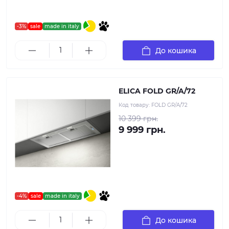
-3%
sale
made in italy
До кошика
ELICA FOLD GR/A/72
Код товару:
FOLD GR/A/72
10 399 грн.
9 999 грн.
-4%
sale
made in italy
До кошика