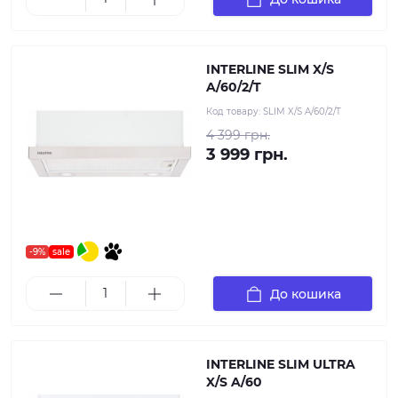
INTERLINE SLIM X/S
A/60/2/T
Код товару:
SLIM X/S A/60/2/T
4 399 грн.
3 999 грн.
-9%
sale
До кошика
INTERLINE SLIM ULTRA
X/S A/60