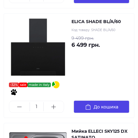
ELICA SHADE BL/A/60
Код товару:
SHADE BL/A/60
9 499 грн.
6 499 грн.
-32%
sale
made in italy
До кошика
Мийка ELLECI SKY125 DX
SATINATO