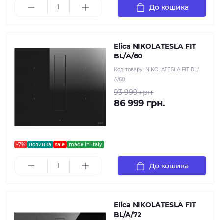
До кошика
Elica NIKOLATESLA FIT
BL/А/60
Код товару:
NIKOLATESLA FIT BL/
А/60
93 999 грн.
86 999 грн.
-7%
новинка
sale
made in italy
До кошика
Elica NIKOLATESLA FIT
BL/A/72