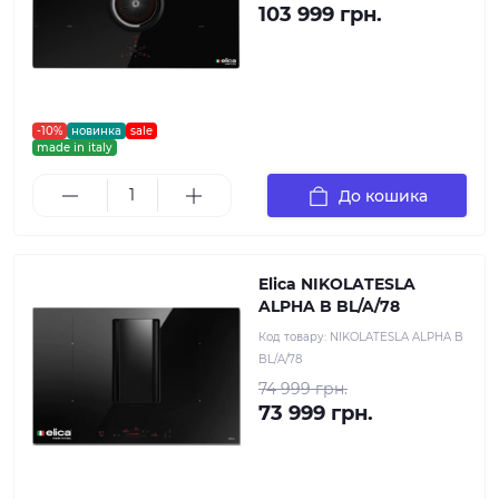
103 999 грн.
-10%
новинка
sale
made in italy
До кошика
Elica NIKOLATESLA
ALPHA B BL/A/78
Код товару:
NIKOLATESLA ALPHA B
BL/A/78
74 999 грн.
73 999 грн.