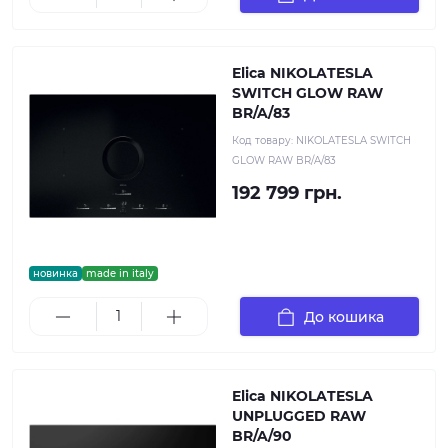
Elica NIKOLATESLA
SWITCH GLOW RAW
BR/A/83
Код товару:
NIKOLATESLA SWITCH
GLOW RAW BR/A/83
192 799 грн.
новинка
made in italy
До кошика
Elica NIKOLATESLA
UNPLUGGED RAW
BR/A/90