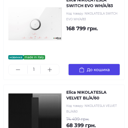
Elica NIKOLATESLA
SWITCH EVO WH/A/83
Код товару:
NIKOLATESLA SWITCH
EVO WH/A/83
168 799 грн.
новинка
made in italy
До кошика
Elica NIKOLATESLA
VELVET BL/A/60
Код товару:
NIKOLATESLA VELVET
BL/A/60
74 499 грн.
68 399 грн.