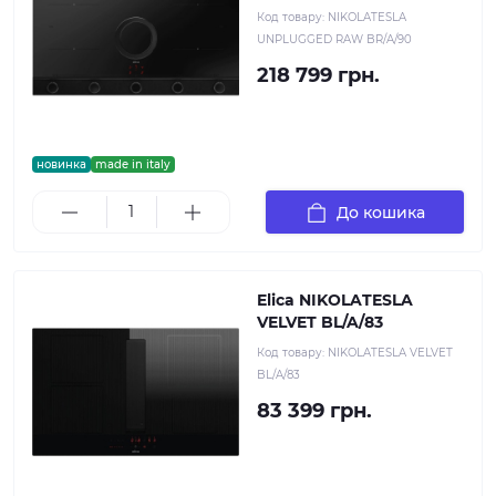
Код товару:
NIKOLATESLA
UNPLUGGED RAW BR/A/90
218 799 грн.
новинка
made in italy
До кошика
Elica NIKOLATESLA
VELVET BL/A/83
Код товару:
NIKOLATESLA VELVET
BL/A/83
83 399 грн.