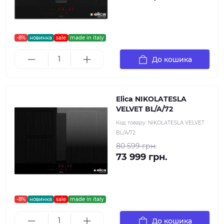
-8%
новинка
sale
made in italy
До кошика
Elica NIKOLATESLA
VELVET BL/A/72
Код товару:
NIKOLATESLA VELVET
BL/A/72
80 599 грн.
73 999 грн.
-8%
новинка
sale
made in italy
До кошика