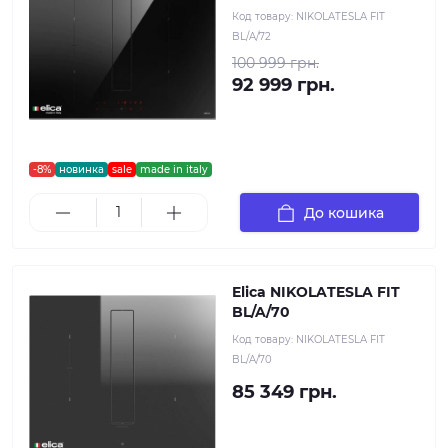
Код товару:
NIKOLATESLA FIT
BL/A/72
100 999 грн.
92 999 грн.
-8%
новинка
sale
made in italy
До кошика
Elica NIKOLATESLA FIT
BL/A/70
Код товару:
NIKOLATESLA FIT
BL/A/70
85 349 грн.