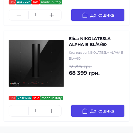
-1%
новинка
sale
made in italy
До кошика
Elica NIKOLATESLA
ALPHA B BL/A/60
Код товару:
NIKOLATESLA ALPHA B
BL/A/60
73 299 грн.
68 399 грн.
-7%
новинка
sale
made in italy
До кошика