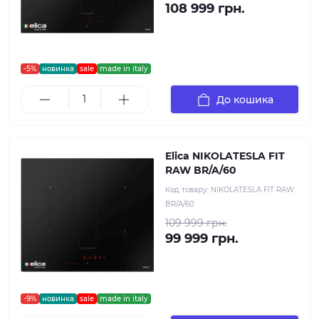
108 999 грн.
-5%
новинка
sale
made in italy
До кошика
Elica NIKOLATESLA FIT
RAW BR/A/60
Код товару:
NIKOLATESLA FIT RAW
BR/A/60
109 999 грн.
99 999 грн.
-9%
новинка
sale
made in italy