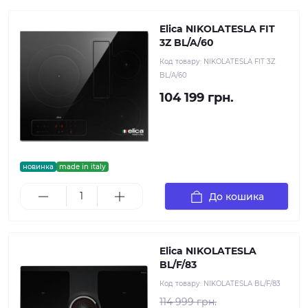
Elica NIKOLATESLA FIT
3Z BL/A/60
Код товару:
NIKOLATESLA FIT 3Z
BL/A/60
104 199 грн.
новинка
made in italy
До кошика
Elica NIKOLATESLA
BL/F/83
Код товару:
NIKOLATESLA BL/F/83
114 999 грн.