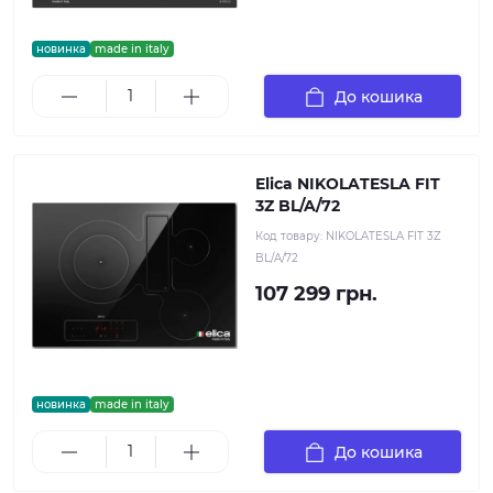
новинка
made in italy
До кошика
Elica NIKOLATESLA FIT
3Z BL/A/72
Код товару:
NIKOLATESLA FIT 3Z
BL/A/72
107 299 грн.
новинка
made in italy
До кошика