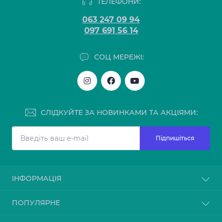
ТЕЛЕФОНИ:
063 247 09 94
097 691 56 14
СОЦ МЕРЕЖІ:
СЛІДКУЙТЕ ЗА НОВИНКАМИ ТА АКЦІЯМИ:
Підпишіться
ІНФОРМАЦІЯ
Блог
ПОПУЛЯРНЕ
Відгуки
Повернення товару
Мийки