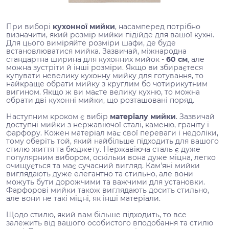
При виборі
кухонної мийки
, насамперед потрібно
визначити, який розмір мийки підійде для вашої кухні.
Для цього виміряйте розміри шафи, де буде
встановлюватися мийка. Зазвичай, міжнародна
стандартна ширина для кухонних мийок -
60 см
, але
можна зустріти й інші розміри. Якщо ви збираєтеся
купувати невелику кухонну мийку для готування, то
найкраще обрати мийку з круглим бо чотирикутним
вигином. Якщо ж ви маєте велику кухню, то можна
обрати дві кухонні мийки, що розташовані поряд.
Наступним кроком є вибір
матеріалу мийки
. Зазвичай
доступні мийки з нержавіючої сталі, каменю, граніту і
фарфору. Кожен матеріал має свої переваги і недоліки,
тому оберіть той, який найбільше підходить для вашого
стилю життя та бюджету. Нержавіюча сталь є дуже
популярним вибором, оскільки вона дуже міцна, легко
очищується та має сучасний вигляд. Кам'яні мийки
виглядають дуже елегантно та стильно, але вони
можуть бути дорожчими та важчими для установки.
Фарфорові мийки також виглядають досить стильно,
але вони не такі міцні, як інші матеріали.
Щодо стилю, який вам більше підходить, то все
залежить від вашого особистого вподобання та стилю