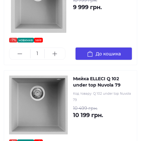
10 799 грн.
9 999 грн.
-7%
новинка
sale
До кошика
Мийка ELLECI Q 102
under top Nuvola 79
Код товару:
Q 102 under top Nuvola
79
10 499 грн.
10 199 грн.