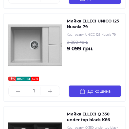
Мийка ELLECI UNICO 125
Nuvola 79
Код товару:
UNICO 125 Nuvola 79
9 899 грн.
9 099 грн.
-8%
новинка
sale
До кошика
Мийка ELLECI Q 350
under top black K86
Код товару:
Q 350 under top black