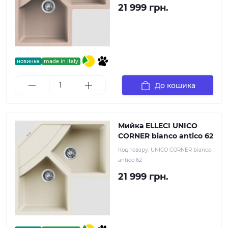
21 999 грн.
новинка
made in italy
До кошика
Мийка ELLECI UNICO
CORNER bianco antico 62
Код товару:
UNICO CORNER bianco
antico 62
21 999 грн.