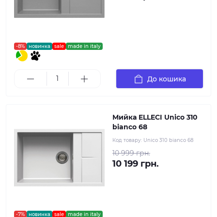
-8%
новинка
sale
made in italy
До кошика
Мийка ELLECI Unico 310
bianco 68
Код товару:
Unico 310 bianco 68
10 999 грн.
10 199 грн.
-7%
новинка
sale
made in italy