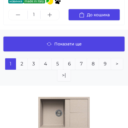
новинка
made in italy
До кошика
Показати ще
1
2
3
4
5
6
7
8
9
>
>|