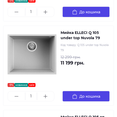
-3%
новинка
sale
До кошика
Мийка ELLECI Q 105
under top Nuvola 79
Код товару:
Q 105 under top Nuvola
79
12 299 грн.
11 199 грн.
-9%
новинка
sale
До кошика