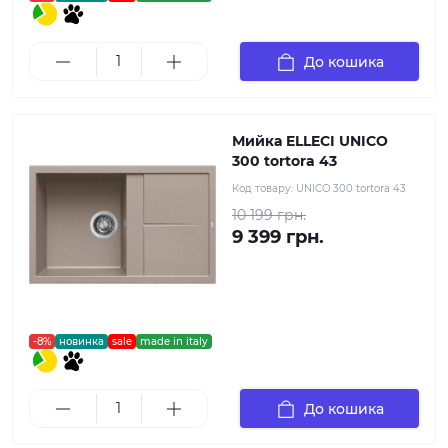
До кошика
Мийка ELLECI UNICO
300 tortora 43
Код товару:
UNICO 300 tortora 43
10 199 грн.
9 399 грн.
-8%
новинка
sale
made in italy
До кошика