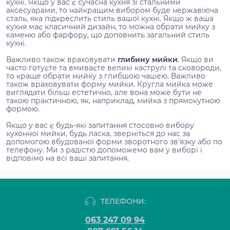
кухні. Якщо у вас є сучасна кухня зі стальними
аксесуарами, то найкращим вибором буде нержавіюча
сталь, яка підкреслить стиль вашої кухні. Якщо ж ваша
кухня має класичний дизайн, то можна обрати мийку з
каменю або фарфору, що доповнить загальний стиль
кухні.
Важливо також враховувати
глибину мийки
. Якщо ви
часто готуєте та вмиваєте великі каструлі та сковороди,
то краще обрати мийку з глибшою чашею. Важливо
також враховувати форму мийки. Кругла мийка може
виглядати більш естетично, але вона може бути не
такою практичною, як, наприклад, мийка з прямокутною
формою.
Якщо у вас є будь-які запитання стосовно вибору
кухонної мийки, будь ласка, зверніться до нас за
допомогою вбудованої форми зворотного зв'язку або по
телефону. Ми з радістю допоможемо вам у виборі і
відповімо на всі ваші запитання.
ТЕЛЕФОНИ:
063 247 09 94