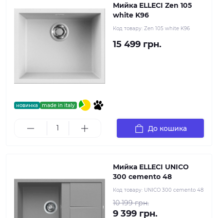
Мийка ELLECI Zen 105
white K96
Код товару:
Zen 105 white K96
15 499 грн.
новинка
made in italy
До кошика
Мийка ELLECI UNICO
300 cemento 48
Код товару:
UNICO 300 cemento 48
10 199 грн.
9 399 грн.