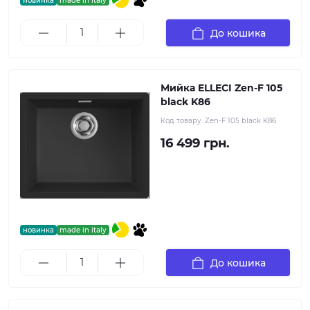
новинка
made in italy
До кошика
Мийка ELLECI Zen-F 105
black K86
Код товару:
Zen-F 105 black K86
16 499 грн.
новинка
made in italy
До кошика