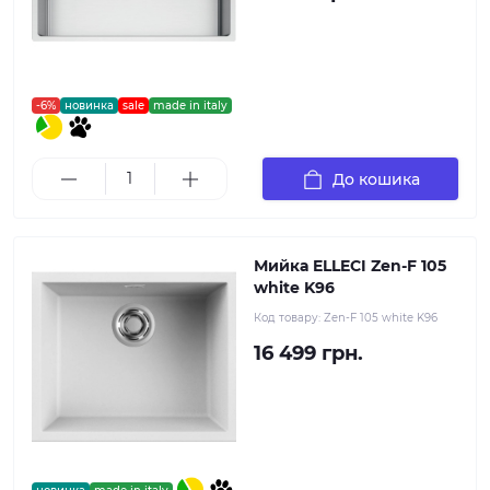
-6%
новинка
sale
made in italy
До кошика
Мийка ELLECI Zen-F 105
white K96
Код товару:
Zen-F 105 white K96
16 499 грн.