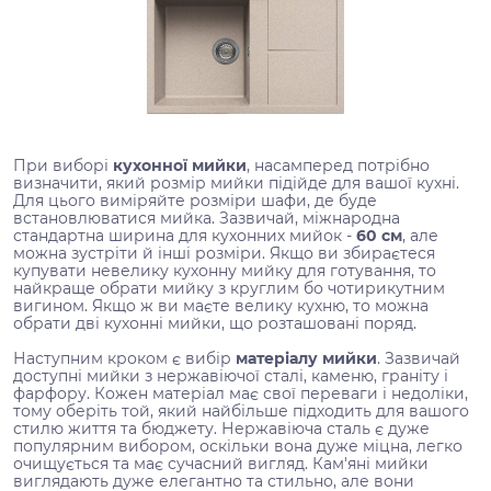
При виборі
кухонної мийки
, насамперед потрібно
визначити, який розмір мийки підійде для вашої кухні.
Для цього виміряйте розміри шафи, де буде
встановлюватися мийка. Зазвичай, міжнародна
стандартна ширина для кухонних мийок -
60 см
, але
можна зустріти й інші розміри. Якщо ви збираєтеся
купувати невелику кухонну мийку для готування, то
найкраще обрати мийку з круглим бо чотирикутним
вигином. Якщо ж ви маєте велику кухню, то можна
обрати дві кухонні мийки, що розташовані поряд.
Наступним кроком є вибір
матеріалу мийки
. Зазвичай
доступні мийки з нержавіючої сталі, каменю, граніту і
фарфору. Кожен матеріал має свої переваги і недоліки,
тому оберіть той, який найбільше підходить для вашого
стилю життя та бюджету. Нержавіюча сталь є дуже
популярним вибором, оскільки вона дуже міцна, легко
очищується та має сучасний вигляд. Кам'яні мийки
виглядають дуже елегантно та стильно, але вони