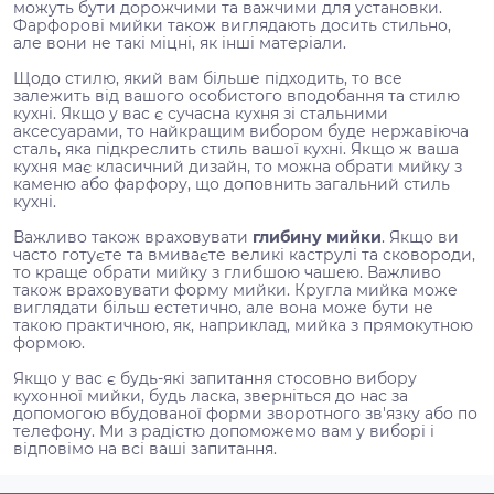
можуть бути дорожчими та важчими для установки.
Фарфорові мийки також виглядають досить стильно,
але вони не такі міцні, як інші матеріали.
Щодо стилю, який вам більше підходить, то все
залежить від вашого особистого вподобання та стилю
кухні. Якщо у вас є сучасна кухня зі стальними
аксесуарами, то найкращим вибором буде нержавіюча
сталь, яка підкреслить стиль вашої кухні. Якщо ж ваша
кухня має класичний дизайн, то можна обрати мийку з
каменю або фарфору, що доповнить загальний стиль
кухні.
Важливо також враховувати
глибину мийки
. Якщо ви
часто готуєте та вмиваєте великі каструлі та сковороди,
то краще обрати мийку з глибшою чашею. Важливо
також враховувати форму мийки. Кругла мийка може
виглядати більш естетично, але вона може бути не
такою практичною, як, наприклад, мийка з прямокутною
формою.
Якщо у вас є будь-які запитання стосовно вибору
кухонної мийки, будь ласка, зверніться до нас за
допомогою вбудованої форми зворотного зв'язку або по
телефону. Ми з радістю допоможемо вам у виборі і
відповімо на всі ваші запитання.