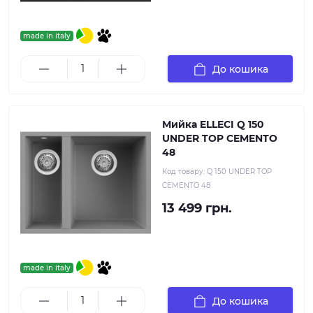
made in italy
До кошика
Мийка ELLECI Q 150
UNDER TOP CEMENTO
48
Код товару:
Q 150 UNDER TOP
CEMENTO 48
13 499 грн.
made in italy
До кошика