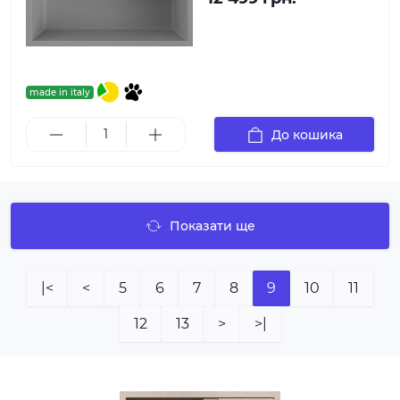
made in italy
До кошика
Показати ще
|<
<
5
6
7
8
9
10
11
12
13
>
>|