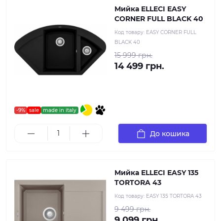
Мийка ELLECI EASY
CORNER FULL BLACK 40
Код товару:
EASY CORNER FULL
BLACK 40
15 999 грн.
14 499 грн.
-9%
sale
made in italy
До кошика
Мийка ELLECI EASY 135
TORTORA 43
Код товару:
EASY 135 TORTORA 43
9 499 грн.
9 099 грн.