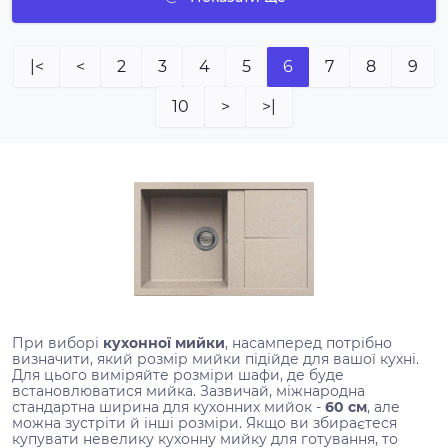
|<
<
2
3
4
5
6
7
8
9
10
>
>|
При виборі
кухонної мийки
, насамперед потрібно
визначити, який розмір мийки підійде для вашої кухні.
Для цього виміряйте розміри шафи, де буде
встановлюватися мийка. Зазвичай, міжнародна
стандартна ширина для кухонних мийок -
60 см
, але
можна зустріти й інші розміри. Якщо ви збираєтеся
купувати невелику кухонну мийку для готування, то