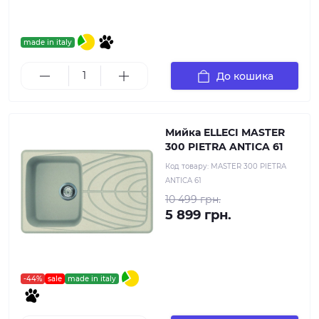
made in italy
До кошика
Мийка ELLECI MASTER
300 PIETRA ANTICA 61
Код товару:
MASTER 300 PIETRA
ANTICA 61
10 499 грн.
5 899 грн.
-44%
sale
made in italy