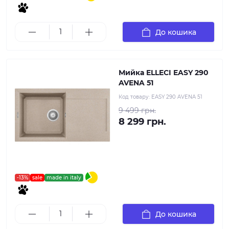
До кошика
Мийка ELLECI EASY 290
AVENA 51
Код товару:
EASY 290 AVENA 51
9 499 грн.
8 299 грн.
-13%
sale
made in italy
До кошика