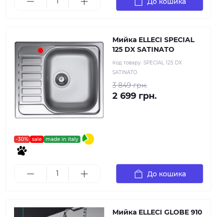
До кошика
Мийка ELLECI SPECIAL
125 DX SATINATO
Код товару:
SPECIAL 125 DX
SATINATO
3 849 грн.
2 699 грн.
-30%
sale
made in italy
До кошика
Мийка ELLECI GLOBE 910