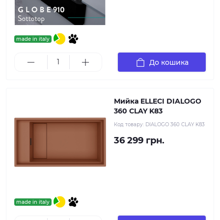
made in italy
До кошика
Мийка ELLECI DIALOGO
360 CLAY K83
Код товару:
DIALOGO 360 CLAY K83
36 299 грн.
made in italy