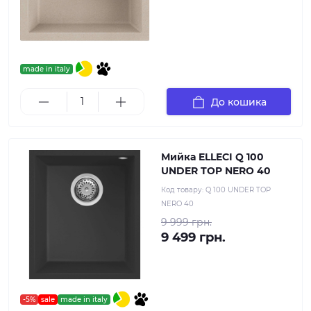
made in italy
До кошика
Мийка ELLECI Q 100
UNDER TOP NERO 40
Код товару:
Q 100 UNDER TOP
NERO 40
9 999 грн.
9 499 грн.
-5%
sale
made in italy