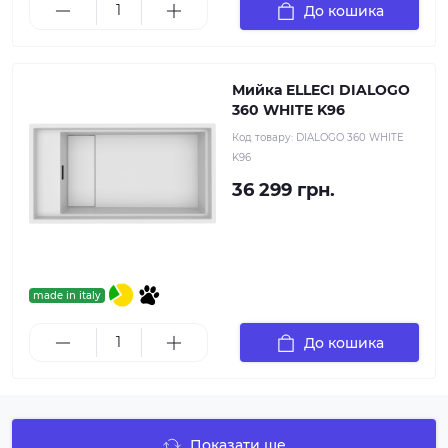
До кошика
Мийка ELLECI DIALOGO
360 WHITE K96
Код товару:
DIALOGO 360 WHITE
K96
36 299 грн.
made in italy
До кошика
Показати ще