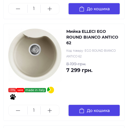
До кошика
Мийка ELLECI EGO
ROUND BIANCO ANTICO
62
Код товару:
EGO ROUND BIANCO
ANTICO 62
8 199 грн.
7 299 грн.
-11%
sale
made in italy
До кошика