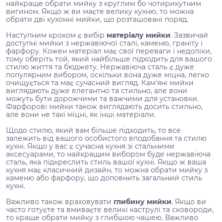
найкраще обрати мийку з круглим бо чотирикутним
вигином. Якщо ж ви маєте велику кухню, то можна
обрати дві кухонні мийки, що розташовані поряд.
Наступним кроком є вибір
матеріалу мийки
. Зазвичай
доступні мийки з нержавіючої сталі, каменю, граніту і
фарфору. Кожен матеріал має свої переваги і недоліки,
тому оберіть той, який найбільше підходить для вашого
стилю життя та бюджету. Нержавіюча сталь є дуже
популярним вибором, оскільки вона дуже міцна, легко
очищується та має сучасний вигляд. Кам'яні мийки
виглядають дуже елегантно та стильно, але вони
можуть бути дорожчими та важчими для установки.
Фарфорові мийки також виглядають досить стильно,
але вони не такі міцні, як інші матеріали.
Щодо стилю, який вам більше підходить, то все
залежить від вашого особистого вподобання та стилю
кухні. Якщо у вас є сучасна кухня зі стальними
аксесуарами, то найкращим вибором буде нержавіюча
сталь, яка підкреслить стиль вашої кухні. Якщо ж ваша
кухня має класичний дизайн, то можна обрати мийку з
каменю або фарфору, що доповнить загальний стиль
кухні.
Важливо також враховувати
глибину мийки
. Якщо ви
часто готуєте та вмиваєте великі каструлі та сковороди,
то краще обрати мийку з глибшою чашею. Важливо