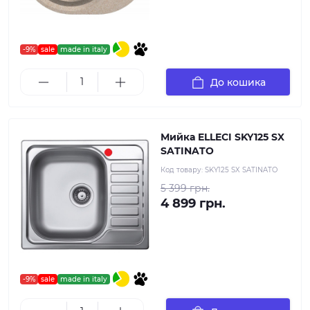
-9%
sale
made in italy
До кошика
Мийка ELLECI SKY125 SX
SATINATO
Код товару:
SKY125 SX SATINATO
5 399 грн.
4 899 грн.
-9%
sale
made in italy