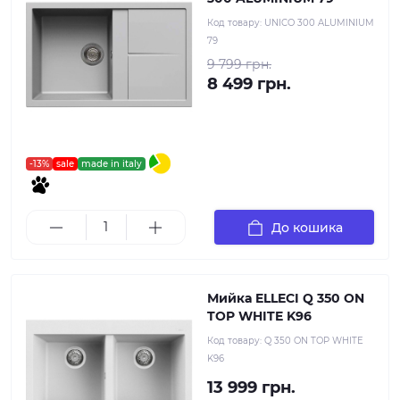
Код товару:
UNICO 300 ALUMINIUM
79
9 799 грн.
8 499 грн.
-13%
sale
made in italy
До кошика
Мийка ELLECI Q 350 ON
TOP WHITE K96
Код товару:
Q 350 ON TOP WHITE
K96
13 999 грн.