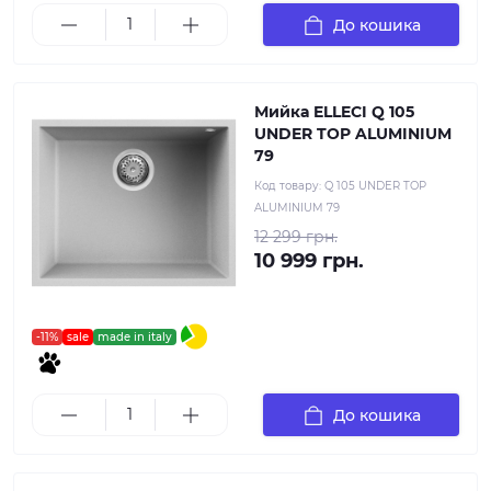
До кошика
Мийка ELLECI Q 105
UNDER TOP ALUMINIUM
79
Код товару:
Q 105 UNDER TOP
ALUMINIUM 79
12 299 грн.
10 999 грн.
-11%
sale
made in italy
До кошика