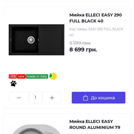
Мийка ELLECI EASY 290
FULL BLACK 40
Код товару:
EASY 290 FULL BLACK
40
9 799 грн.
8 699 грн.
-11%
sale
made in italy
До кошика
Мийка ELLECI EASY
ROUND ALUMINIUM 79