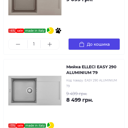
-4%
sale
made in italy
До кошика
Мийка ELLECI EASY 290
ALUMINIUM 79
Код товару:
EASY 290 ALUMINIUM
79
9 499 грн.
8 499 грн.
-11%
sale
made in italy