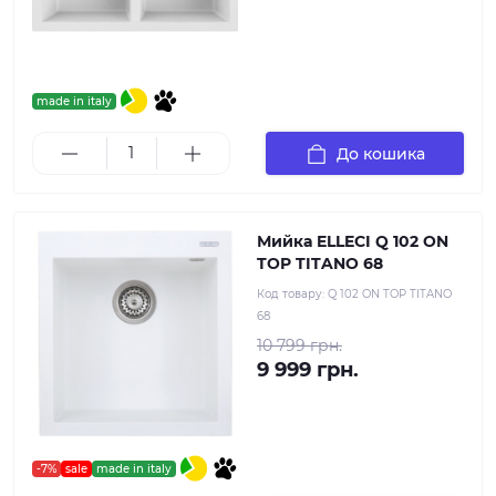
made in italy
До кошика
Мийка ELLECI Q 102 ON
TOP TITANO 68
Код товару:
Q 102 ON TOP TITANO
68
10 799 грн.
9 999 грн.
-7%
sale
made in italy