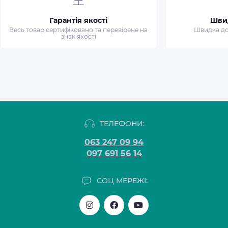
Гарантія якості
Шви
Весь товар сертифіковано та перевірене на
Швидка дос
знак якості
ТЕЛЕФОНИ:
063 247 09 94
097 691 56 14
СОЦ МЕРЕЖІ: