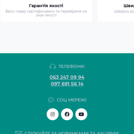
Гарантія якості
Шви
Весь товар сертифіковано та перевірене на
Швидка дос
знак якості
ТЕЛЕФОНИ:
063 247 09 94
097 691 56 14
СОЦ МЕРЕЖІ:
СЛІДКУЙТЕ ЗА НОВИНКАМИ ТА АКЦІЯМИ: