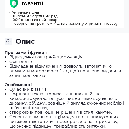
ГАРАНТІЇ
- Актуальна ціна.
- Широкий модельний ряд.
- 100% оригінальний товар
- Повернення протягом 14 днів з моменту отримання товару
Опис
Програми і функції
Відведення повітря/Рециркуляція
Освітлення
Відкладене відключення: дозволяє автоматично
вимкнути мотор через 3 хв., щоб повністю видалити
залишкові запахи
Особливості
Сучасний дизайн
Поєднання скла і горизонтальних ліній, що
використовуються в кухонних витяжках сучасного
дизайну, об'єднує зовнішній вигляд кухонних меблів і
побутової техніки,
створюючи повноцінне рішення в стилі хай-тек.
Основна відмінність цієї моделі від інших кухонних
витяжок такого типу - прозоре скло по периметру,
що значно підвищує привабливість витяжки.