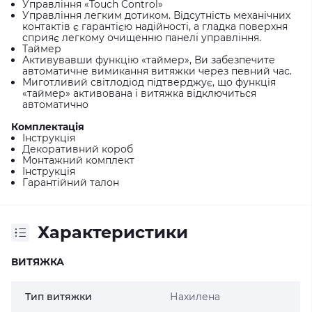
Управління «Touch Control»
Управління легким дотиком. Відсутність механічних
контактів є гарантією надійності, а гладка поверхня
сприяє легкому очищенню панелі управління.
Таймер
Активувавши функцію «таймер», Ви забезпечите
автоматичне вимикання витяжки через певний час.
Миготливий світлодіод підтверджує, що функція
«таймер» активована і витяжка відключиться
автоматично
Комплектація
Інструкція
Декоративний короб
Монтажний комплект
Інструкція
Гарантійний талон
Характеристики
ВИТЯЖКА
Тип витяжки
Нахилена