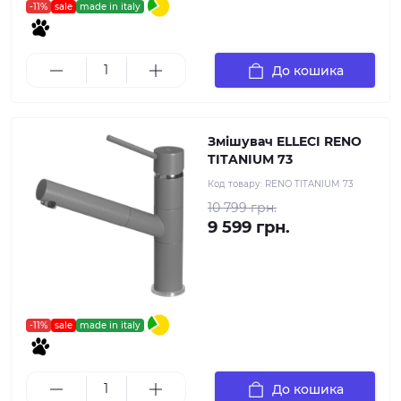
-11%
sale
made in italy
До кошика
Змішувач ELLECI RENO
TITANIUM 73
Код товару:
RENO TITANIUM 73
10 799 грн.
9 599 грн.
-11%
sale
made in italy
До кошика