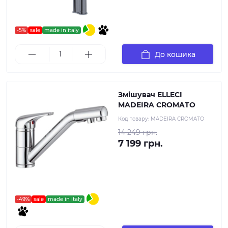
-5%
sale
made in italy
До кошика
Змішувач ELLECI
MADEIRA CROMATO
Код товару:
MADEIRA CROMATO
14 249 грн.
7 199 грн.
-49%
sale
made in italy