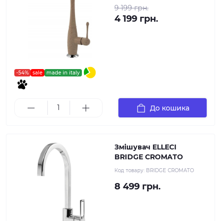
9 199 грн.
4 199 грн.
-54%
sale
made in italy
До кошика
Змішувач ELLECI
BRIDGE CROMATO
Код товару:
BRIDGE CROMATO
8 499 грн.