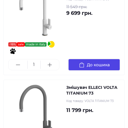
11 549 грн.
9 699 грн.
-16%
sale
made in italy
До кошика
Змішувач ELLECI VOLTA
TITANIUM 73
Код товару:
VOLTA TITANIUM 73
11 799 грн.