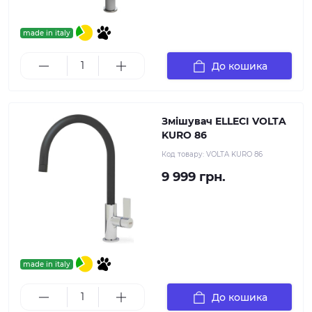
made in italy
До кошика
Змішувач ELLECI VOLTA
KURO 86
Код товару:
VOLTA KURO 86
9 999 грн.
made in italy
До кошика