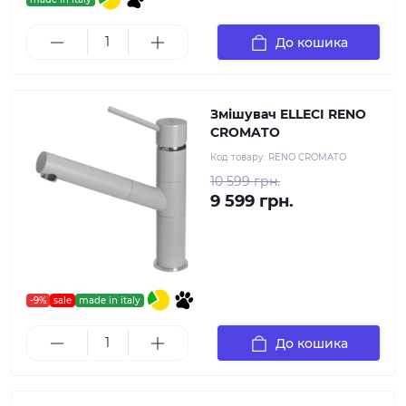
До кошика
Змішувач ELLECI RENO
CROMATO
Код товару:
RENO CROMATO
10 599 грн.
9 599 грн.
-9%
sale
made in italy
До кошика