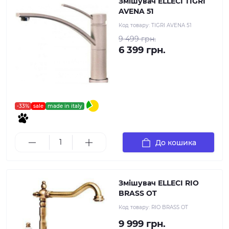
Змішувач ELLECI TIGRI
AVENA 51
Код товару:
TIGRI AVENA 51
9 499 грн.
6 399 грн.
-33%
sale
made in italy
До кошика
Змішувач ELLECI RIO
BRASS OT
Код товару:
RIO BRASS OT
9 999 грн.