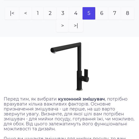
|<
<
1
2
3
4
5
6
7
8
>
>|
Перед тим, як вибрати
кухонний змішувач
, потрібно
врахувати кілька важливих факторів. Основне
призначення змішувача - це перше, на що варто
звернути увагу. Визначте, для якої цілі вам потрібен
змішувач - для мийки посуду, готування їжі, чи можливо,
для обох. Від цього залежатимуть його функціональні
можливості та дизайн.
Якщо ви шукаєте змішувач для мийки посуду, то вам