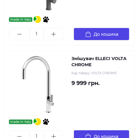
made in italy
До кошика
Змішувач ELLECI VOLTA
CHROME
Код товару:
VOLTA CHROME
9 999 грн.
made in italy
До кошика