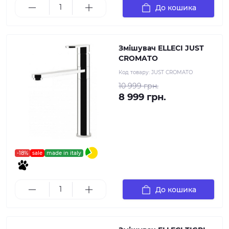
До кошика
Змішувач ELLECI JUST
CROMATO
Код товару:
JUST CROMATO
10 999 грн.
8 999 грн.
-18%
sale
made in italy
До кошика