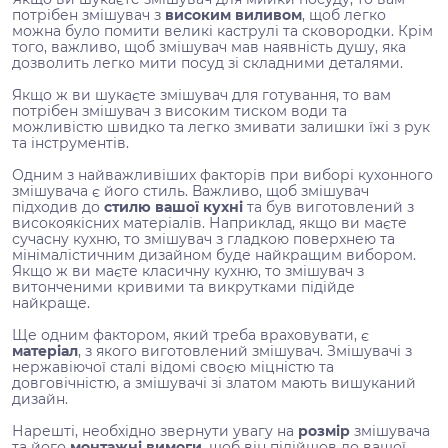
потрібен змішувач з
високим виливом
, щоб легко
можна було помити великі каструлі та сковородки. Крім
того, важливо, щоб змішувач мав наявність душу, яка
дозволить легко мити посуд зі складними деталями.
Якщо ж ви шукаєте змішувач для готування, то вам
потрібен змішувач з високим тиском води та
можливістю швидко та легко змивати залишки їжі з рук
та інструментів.
Одним з найважливіших факторів при виборі кухонного
змішувача є його стиль. Важливо, щоб змішувач
підходив до
стилю вашої кухні
та був виготовлений з
високоякісних матеріалів. Наприклад, якщо ви маєте
сучасну кухню, то змішувач з гладкою поверхнею та
мінімалістичним дизайном буде найкращим вибором.
Якщо ж ви маєте класичну кухню, то змішувач з
витонченими кривими та викрутками підійде
найкраще.
Ще одним фактором, який треба враховувати, є
матеріал
, з якого виготовлений змішувач. Змішувачі з
нержавіючої сталі відомі своєю міцністю та
довговічністю, а змішувачі зі златом мають вишуканий
дизайн.
Нарешті, необхідно звернути увагу на
розмір
змішувача
та його
монтажні вимоги
, щоб він підійшов до вашої