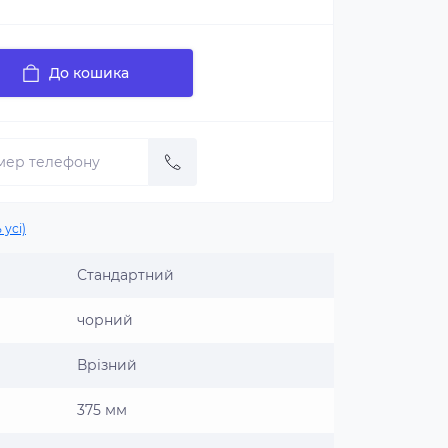
До кошика
 усі)
Стандартний
чорний
Врізний
375 мм