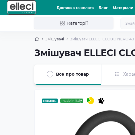
Доставка та оплата
Блог
Матеріали
Категорії
Змішувачі
Змішувач ELLECI CLOUD NERO 40
Змішувач ELLECI C
Все про товар
Хара
новинка
made in italy