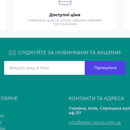
Доступні ціни
Найкращі ціни на ринку завдяки прямим
постачанням
СЛІДКУЙТЕ ЗА НОВИНКАМИ ТА АКЦІЯМИ:
Підпишіться
УЛЯРНЕ
КОНТАКТИ ТА АДРЕСА
Україна, Київ, Сирецька ву
оф.117
чі
и
info@elleci-store.com.ua
ари