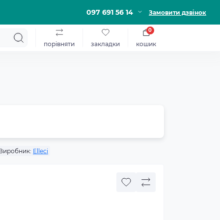
097 691 56 14
Замовити дзвінок
0
порівняти
закладки
кошик
Виробник:
Elleci