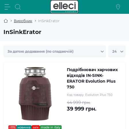
Виробник
InSinkErator
InSinkErator
Подрібнювач харчових
відходів IN-SINK-
ERATOR Evolution Plus
750
Код товару:
Evolution Plus 750
44 999 грн.
39 999 грн.
-11%
новинка
sale
made in italy