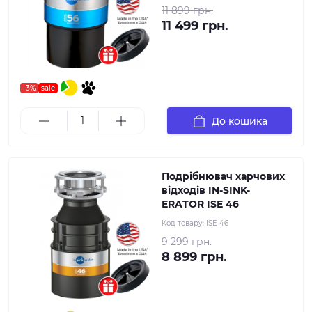
11 899 грн.
11 499 грн.
-3%
sale
До кошика
Подрібнювач харчових
відходів IN-SINK-
ERATOR ISE 46
Код товару:
ISE 46
9 299 грн.
8 899 грн.