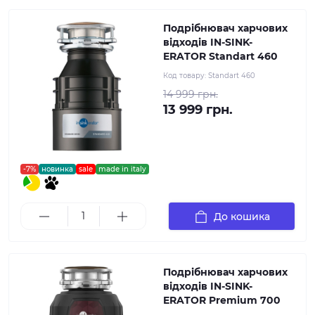
Подрібнювач харчових
відходів IN-SINK-
ERATOR Standart 460
Код товару:
Standart 460
14 999 грн.
13 999 грн.
-7%
новинка
sale
made in italy
До кошика
Подрібнювач харчових
відходів IN-SINK-
ERATOR Premium 700