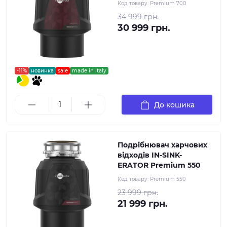
Код товару:
Premium 700
34 999 грн.
30 999 грн.
-11%
новинка
sale
made in italy
До кошика
Подрібнювач харчових
відходів IN-SINK-
ERATOR Premium 550
Код товару:
Premium 550
23 999 грн.
21 999 грн.