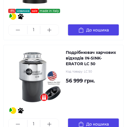
-8%
новинка
sale
made in italy
До кошика
Подрібнювач харчових
відходів IN-SINK-
ERATOR LC 50
Код товару:
LC 50
56 999 грн.
До кошика