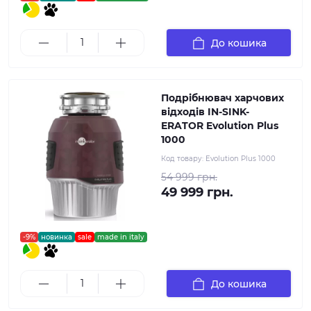
До кошика
Подрібнювач харчових
відходів IN-SINK-
ERATOR Evolution Plus
1000
Код товару:
Evolution Plus 1000
54 999 грн.
49 999 грн.
-9%
новинка
sale
made in italy
До кошика