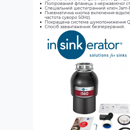
Полірований фланець з нержавіючої ст
Спеціальний шестигранний ключ Jam-B
Пневматична кнопка включення-відклю
частота суворо 50Hz).
Покращена система шумопониження Qui
Спосіб завантаження: безперервний.