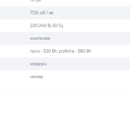
19 см
1725 об / хв
220-240 В, 50 Гц
кнопкове
пуск - 520 Вт, робота - 380 Вт
модерн
немає