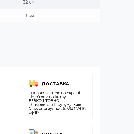
32 см
19 см
ДОСТАВКА
- Новою поштою по Україні
- Кур'єром по Києву –
БЕЗКОШТОВНО.
- Самовивіз з Шоуруму: Київ,
Сирецька вулиця, 9, ОЦ МАЯК,
оф.117