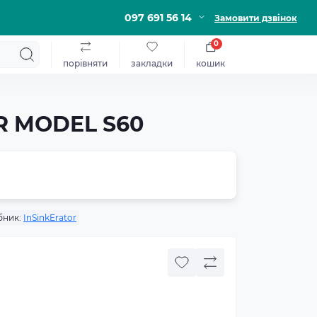
097 691 56 14
Замовити дзвінок
0
порівняти
закладки
кошик
OR MODEL S60
бник:
InSinkErator