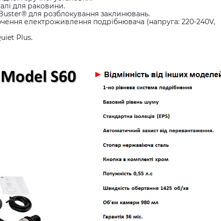
алі для раковини.
uster® для розблокування заклинювань.
чення електроживлення подрібнювача (напруга: 220-240V,
et Plus.