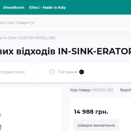
ShowRoom
Elleci - Made in Italy
ів IN-SINK-ERATOR MODEL S60
их відходів IN-SINK-ERAT
ктеристики
Питання
0
Код товару:
MODEL S60
Виро
14 988 грн.
Швидке замовлення