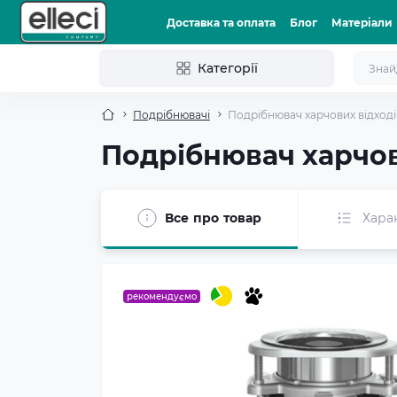
Доставка та оплата
Блог
Матеріали
Категорії
Подрібнювачі
Подрібнювач харчових відход
Подрібнювач харчов
Все про товар
Хара
рекомендуємо