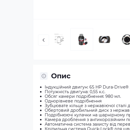
Опис
Індукційний двигун: 65 HP Dura-Drive® 
Потужність двигуна: 0,55 к.с.
Обсяг камери подрібнення: 980 мл.
Однорівневе подрібнення
Зубцювате кільце з нержавіючої сталі 
Обертовий дробильний диск з нержавіюч
Подрібнюючі кулачки на шарнірному при
Камера дроблення з антикорозійним п
Автоматична система захисту від пере
Кріпильна система Quick-Lock® для шви