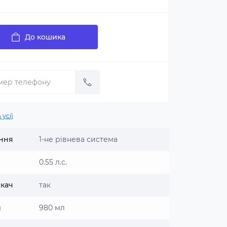
До кошика
 усі)
ення
1-не рівнева система
0.55 л.с.
кач
так
и
980 мл