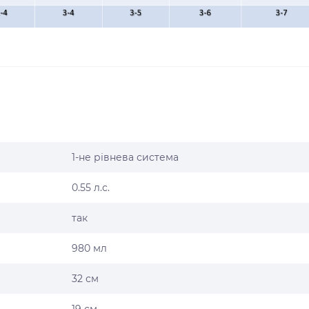
1-не рівнева система
0.55 л.с.
так
980 мл
32 см