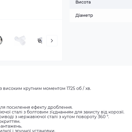
Висота
Діаметр
з високим крутним моментом 1725 об / хв.
для посилення ефекту дроблення.
ої сталі з болтовим з'єднанням для захисту від корозії.
воді з нержавіючої сталі з кутом повороту 360 °.
окриттям.
вантажень.
дкої і зручної установки.