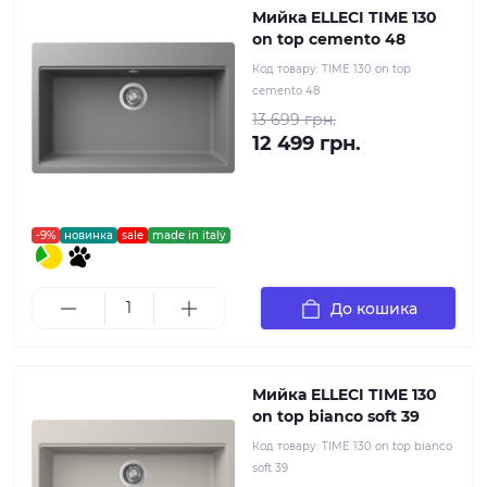
Мийка ELLECI TIME 130
on top cemento 48
Код товару:
TIME 130 on top
cemento 48
13 699 грн.
12 499 грн.
-9%
новинка
sale
made in italy
До кошика
Мийка ELLECI TIME 130
on top bianco soft 39
Код товару:
TIME 130 on top bianco
soft 39