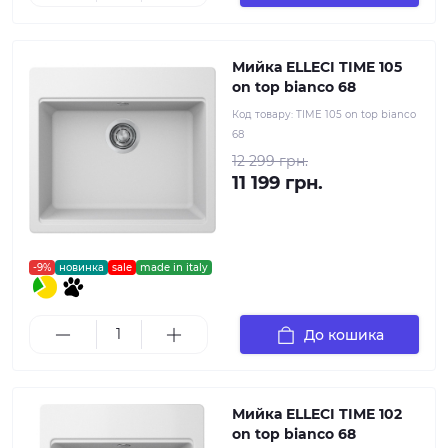
Мийка ELLECI TIME 105
on top bianco 68
Код товару:
TIME 105 on top bianco
68
12 299 грн.
11 199 грн.
-9%
новинка
sale
made in italy
До кошика
Мийка ELLECI TIME 102
on top bianco 68