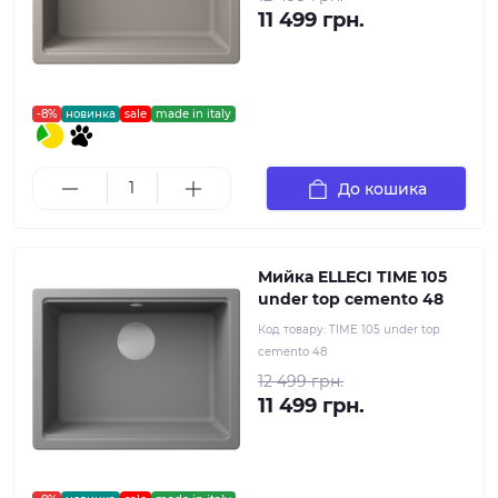
11 499 грн.
-8%
новинка
sale
made in italy
До кошика
Мийка ELLECI TIME 105
under top cemento 48
Код товару:
TIME 105 under top
cemento 48
12 499 грн.
11 499 грн.