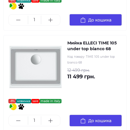
-8%
новинка
sale
made in italy
До кошика
Мийка ELLECI TIME 105
under top bianco 68
Код товару:
TIME 105 under top
bianco 68
12 499 грн.
11 499 грн.
-8%
новинка
sale
made in italy
До кошика