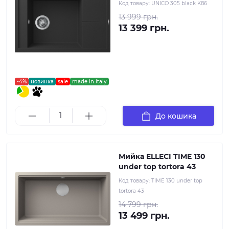
Код товару:
UNICO 305 black K86
13 999 грн.
13 399 грн.
-4%
новинка
sale
made in italy
До кошика
Мийка ELLECI TIME 130
under top tortora 43
Код товару:
TIME 130 under top
tortora 43
14 799 грн.
13 499 грн.