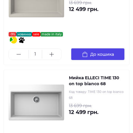
13 699 грн.
12 499 грн.
-9%
новинка
sale
made in italy
До кошика
Мийка ELLECI TIME 130
on top bianco 68
Код товару:
TIME 130 on top bianco
68
13 699 грн.
12 499 грн.