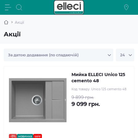
Акції
Акції
Мийка ELLECI Unico 125
cemento 48
Код товару:
Unico 125 cemento 48
9 899 грн.
9 099 грн.
-8%
новинка
sale