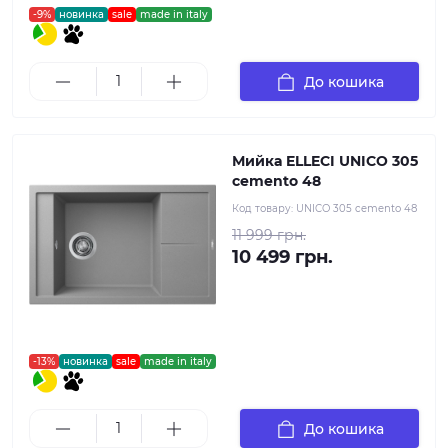
-9%
новинка
sale
made in italy
До кошика
Мийка ELLECI UNICO 305
cemento 48
Код товару:
UNICO 305 cemento 48
11 999 грн.
10 499 грн.
-13%
новинка
sale
made in italy
До кошика