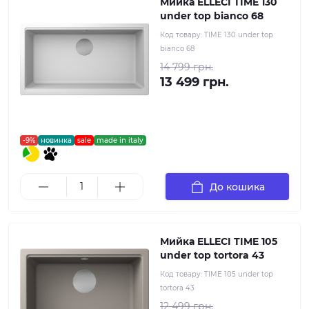
Мийка ELLECI TIME 130
under top bianco 68
Код товару:
TIME 130 under top
bianco 68
14 799 грн.
13 499 грн.
-9%
новинка
sale
made in italy
До кошика
Мийка ELLECI TIME 105
under top tortora 43
Код товару:
TIME 105 under top
tortora 43
12 499 грн.