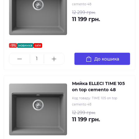
cemento 48
12 299 грн.
11 199 грн.
-9%
новинка
sale
До кошика
Мийка ELLECI TIME 105
on top cemento 48
Код товару:
TIME 105 on top
cemento 48
12 299 грн.
11 199 грн.