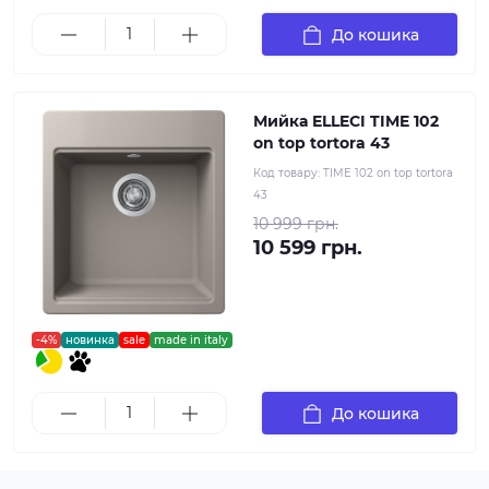
До кошика
Мийка ELLECI TIME 102
on top tortora 43
Код товару:
TIME 102 on top tortora
43
10 999 грн.
10 599 грн.
-4%
новинка
sale
made in italy
До кошика