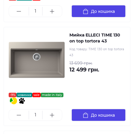
До кошика
Мийка ELLECI TIME 130
on top tortora 43
Код товару:
TIME 130 on top tortora
43
13 699 грн.
12 499 грн.
-9%
новинка
sale
made in italy
До кошика