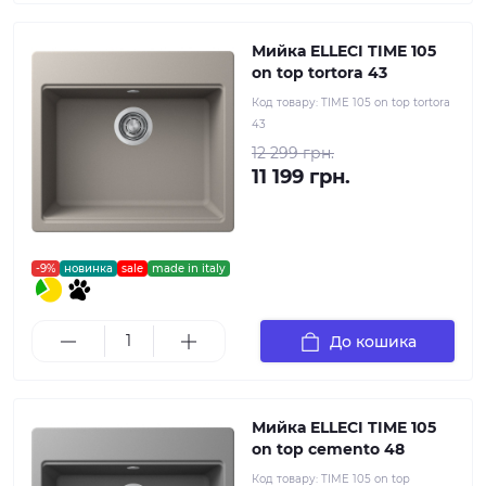
Мийка ELLECI TIME 105
on top tortora 43
Код товару:
TIME 105 on top tortora
43
12 299 грн.
11 199 грн.
-9%
новинка
sale
made in italy
До кошика
Мийка ELLECI TIME 105
on top cemento 48
Код товару:
TIME 105 on top