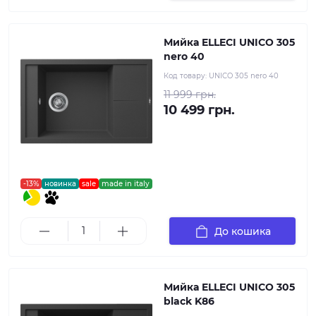
Мийка ELLECI UNICO 305
nero 40
Код товару:
UNICO 305 nero 40
11 999 грн.
10 499 грн.
-13%
новинка
sale
made in italy
До кошика
Мийка ELLECI UNICO 305
black K86