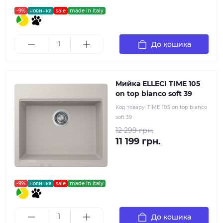
-9%
новинка
sale
made in italy
До кошика
Мийка ELLECI TIME 105
on top bianco soft 39
Код товару:
TIME 105 on top bianco
soft 39
12 299 грн.
11 199 грн.
-9%
новинка
sale
made in italy
До кошика