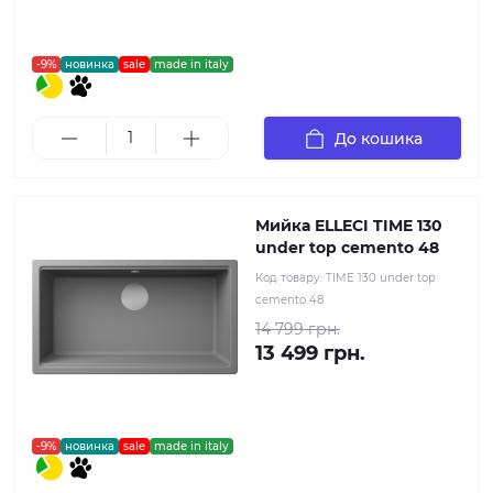
-9%
новинка
sale
made in italy
До кошика
Мийка ELLECI TIME 130
under top cemento 48
Код товару:
TIME 130 under top
cemento 48
14 799 грн.
13 499 грн.
-9%
новинка
sale
made in italy