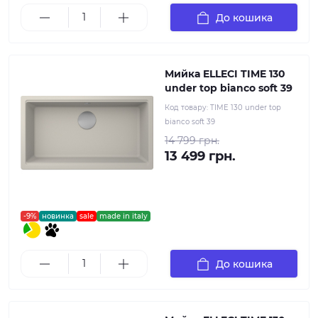
До кошика
Мийка ELLECI TIME 130
under top bianco soft 39
Код товару:
TIME 130 under top
bianco soft 39
14 799 грн.
13 499 грн.
-9%
новинка
sale
made in italy
До кошика