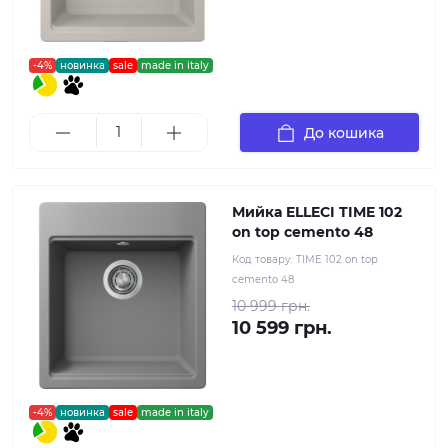
-4%
новинка
sale
made in italy
До кошика
Мийка ELLECI TIME 102
on top cemento 48
Код товару:
TIME 102 on top
cemento 48
10 999 грн.
10 599 грн.
-4%
новинка
sale
made in italy